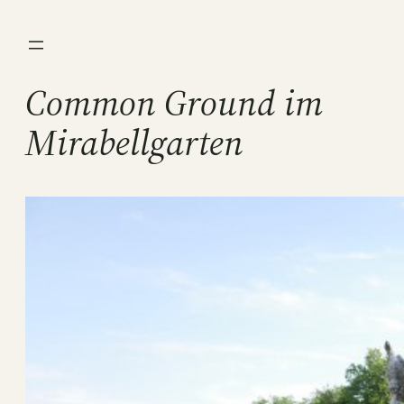
Direkt
zum
Inhalt
Common Ground im
wechseln
Mirabellgarten