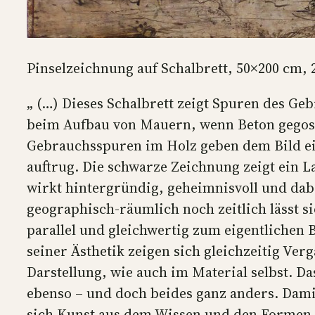
Pinselzeichnung auf Schalbrett, 50×200 cm, 
„ (…) Dieses Schalbrett zeigt Spuren des Geb
beim Aufbau von Mauern, wenn Beton gegosse
Gebrauchsspuren im Holz geben dem Bild ein
auftrug. Die schwarze Zeichnung zeigt ein 
wirkt hintergründig, geheimnisvoll und dabei
geographisch-räumlich noch zeitlich lässt s
parallel und gleichwertig zum eigentlichen B
seiner Ästhetik zeigen sich gleichzeitig Ver
Darstellung, wie auch im Material selbst. D
ebenso – und doch beides ganz anders. Damit
sich Kunst aus dem Wissen und den Formen de